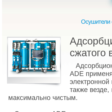
Осушители с
Адсорбц
сжатого 
Адсорбционн
ADE применя
электронной
также везде,
максимально чистым.