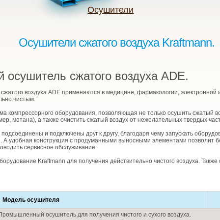
Осушители
Осушители сжатого воздуха Kraftmann.
 осушитель сжатого воздуха ADE.
атого воздуха ADE применяются в медицине, фармакологии, электронной и
льно чистым.
а компрессорного оборудования, позволяющая не только осушить сжатый во
мер, метана), а также очистить сжатый воздух от нежелательных твердых ча
одсоединены и подключены друг к другу, благодаря чему запускать оборудо
и. А удобная конструкция с продуманными выносными элементами позволит б
роводить сервисное обслуживание.
рудование Kraftmann для получения действительно чистого воздуха. Также
Модель осушителя
Промышленный осушитель для получения чистого и сухого воздуха.